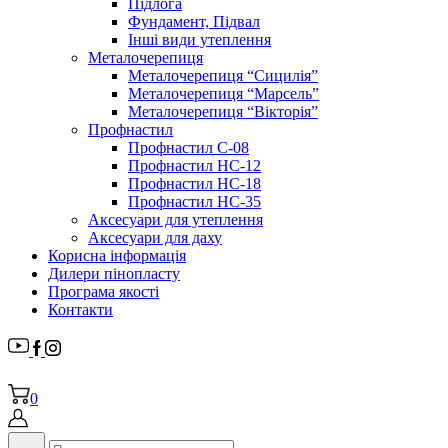
Підлога
Фундамент, Підвал
Інші види утеплення
Металочерепиця
Металочерепиця “Сицилія”
Металочерепиця “Марсель”
Металочерепиця “Вікторія”
Профнастил
Профнастил С-08
Профнастил НС-12
Профнастил НС-18
Профнастил НС-35
Аксесуари для утеплення
Аксесуари для даху
Корисна інформація
Дилери пінопласту
Програма якості
Контакти
0