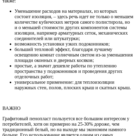
также:
Уменьшение расходов на материалах, из которых
состоит изоляция, – здесь речь идет не только о меньшем
количестве кубических метров самого полистирола, но
и о меньшей стоимости других компонентов системы
изоляции, например арматурных сеток, механических
соединителей или штукатурки;
возможность установки узких подоконников;
больший тепловой эффект, благодаря лучшему
освещению комнат солнечным светом из-за уменьшения
площади оконных и дверных косяков;
простые, а значит дешевле работы по утеплению
пространства у подоконников и проведения других
отделочных работ;
универсальное применение: для теплоизоляции
наружных стен, полов, плоских крыш и скатных крыш.
ВАЖНО
Графитовый пенопласт пользуется все большим интересом у
потребителей, хотя он примерно на 25-30% дороже, чем
традиционный белый, но на выходе мы экономим намного
больше. Его использование является одним из самых