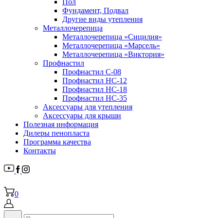
Пол
Фундамент, Подвал
Другие виды утепления
Металлочерепица
Металлочерепица «Сицилия»
Металлочерепица «Марсель»
Металлочерепица «Виктория»
Профнастил
Профнастил С-08
Профнастил НС-12
Профнастил НС-18
Профнастил НС-35
Аксессуары для утепления
Аксессуары для крыши
Полезная информация
Дилеры пенопласта
Программа качества
Контакты
0