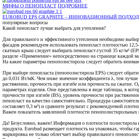
МИФЫ О ПЕНОПЛАСТ
ПОДРОБНЕЕ
EUROBUD EPS GRAPHITE – ИННОВАЦИОННЫЙ ПОДХОД
популярные вопросы
Какой пенопласт лучше выбрать для утепления?
Для правильного и эффективного утепления необходимо выбир
фасадов рекомендуем использовать пенопласт плотностью 12,5-1
скатных крыш следует выбирать пенопласт-густой 35 кг/м³ (EP
разделе «Применение» непосредственно на странице каждой ма
На какие параметры пенополистирола следует обратить внима
При выборе пенопласта (пенополистирола EPS) следует обратит
до 0,031 Вт/мК. Чем ниже значение коэффициента λ, тем лучш
растяжении, прочность при изгибе или прочность на сжатие. 
параметрах изделия. Они представлены в виде таблицы, в котор
прочности при изгибе (BS), уровень прочности при растяжени
пенопласт на качество самостоятельно. Процедура самостоятель
составляет 0,3 м³) и сравните результат с рекомендуемой плотн
Важен показатель заявленной плотности пенополистирольных 
Да! Безусловно, важен! Информация о плотности полистирола не
продукта. Eurobud размещает плотность на упаковках, чтобы 
маркировка не только облегчает выбор правильного пенополист