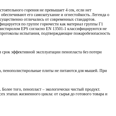
тоятельного горения не превышает 4 сек, если нет
обеспечивают его самозатухание и огнестойкость. Легенда о
 существенно отличались от современных стандартов.
ицируется по группе горючести как материал группы Г1
олистиролом EPS согласно EN 13501-1 классифицируются не
се протоколы испытания, подтверждающие пожаробезопасность
л срок эффективной эксплуатации пенопласта без потери
но, пенополистирольные плиты не питаются для мышей. При
 Более того, пенопласт – экологически чистый продукт.
х этапах жизненного цикла: от сырья до готового товара и