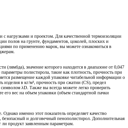
 с нагрузками и проектом. Для качественной термоизоляции
ции полов на грунте, фундаментов, цоколей, плоских и
дациями по применению марок, вы можете ознакомиться в
джерам.
 (лямбда), значение которого находится в диапазоне от 0,047
 параметры полистирола, такие как плотность, прочность при
вляется размещение каждой упаковке читабельной информации о
 изделия в кг/м³, прочность при сжатии (CS), предел
 символом λD. Также вы всегда можете легко проверить
те его вес на объем упаковки (объем стандартной пачки
. Однако именно этот показатель определяет качество
ый, безопасный и долговечный пенополистирол. Дополнительная
т ли продукт заявленным параметрам.