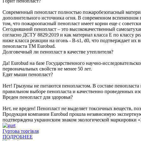
Горит пенопласт?
Современный пенопласт полностью пожаробезопасный материал!
дополнительного источника огня. В современном вспененном п
том, что пожароопасный пенопласт имеет корни еще с советски
Сегодняшний пенопласт – это высококачественный самозатуха
согласно ДСТУ 8829:2019 и как материал класса Е по классу 
ниже класса реакции на огонь - B-s1, d0, что подтверждает 
пенопласта ТМ Eurobud.
Долговечный ли пенопласт в качестве утеплителя?
Да! Eurobud на базе Государственного научно-исследовательс
первоначальных свойств не менее 50 лет.
Едят мыши пенопласт?
Нет! Грызуны не питаются пенопластом. В составе пенопласта
правильном выборе пенопласта и качественно проведенных изо
Вреден пенопласт для здоровья?
Нет, не вреден! Пенопласт не выделяет токсичных веществ, поэ
Продукция компании Eurobud прошла независимую экспертную о
подтверждена украинским знаком экологической маркировки 
Гуртова торгівля
ПОДРОБНЕЕ