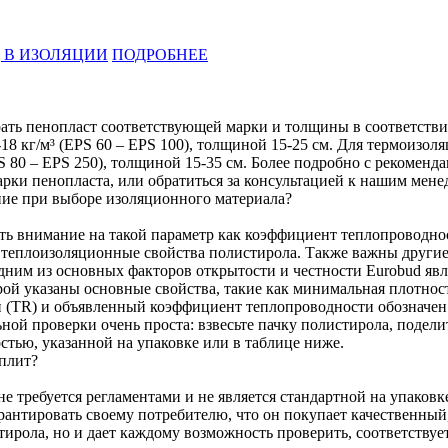
 В ИЗОЛЯЦИИ
ПОДРОБНЕЕ
ать пенопласт соответствующей марки и толщины в соответствии
8 кг/м³ (EPS 60 – EPS 100), толщиной 15-25 см. Для термоизоля
S 80 – EPS 250), толщиной 15-35 см. Более подробно с рекомен
рки пенопласта, или обратиться за консультацией к нашим мене
ние при выборе изоляционного материала?
ь внимание на такой параметр как коэффициент теплопроводности
е теплоизоляционные свойства полистирола. Также важны другие
Одним из основных факторов открытости и честности Eurobud я
ой указаны основные свойства, такие как минимальная плотность
и (TR) и объявленный коэффициент теплопроводности обозначен
ной проверки очень проста: взвесьте пачку полистирола, подели
остью, указанной на упаковке или в таблице ниже.
плит?
 требуется регламентами и не является стандартной на упаковке
гарантировать своему потребителю, что он покупает качественн
ирола, но и дает каждому возможность проверить, соответствуе