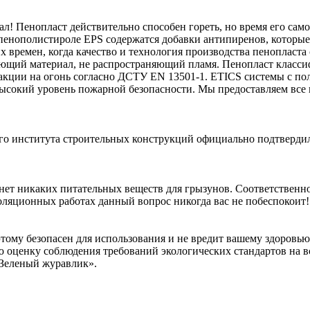
 Пенопласт действительно способен гореть, но время его самос
енополистироле EPS содержатся добавки антипиренов, которые 
х времен, когда качество и технология производства пенопласта
ющий материал, не распространяющий пламя. Пенопласт классиф
реакции на огонь согласно ДСТУ EN 13501-1. ETICS системы с п
их высокий уровень пожарной безопасности. Мы предоставляем в
кого института строительных конструкций официально подтверди
 нет никаких питательных веществ для грызунов. Соответствен
ляционных работах данный вопрос никогда вас не побеспокоит!
тому безопасен для использования и не вредит вашему здоровью.
ценку соблюдения требований экологических стандартов на все
«Зеленый журавлик».