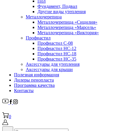
Пол
Фундамент, Подвал
Другие виды утепления
Металлочерепица
Металлочерепица «Сицилия»
Металлочерепица «Марсель»
Металлочерепица «Виктория»
Профнастил
Профнастил С-08
Профнастил НС-12
Профнастил НС-18
Профнастил НС-35
Аксессуары для утепления
Аксессуары для крыши
Полезная информация
Дилеры пенопласта
Программа качества
Контакты
0