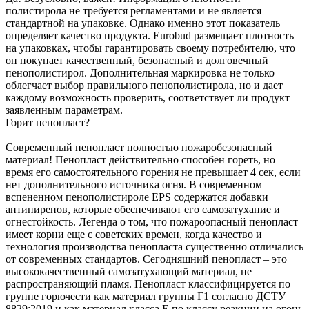
полистирола не требуется регламентами и не является
стандартной на упаковке. Однако именно этот показатель
определяет качество продукта. Eurobud размещает плотность
на упаковках, чтобы гарантировать своему потребителю, что
он покупает качественный, безопасный и долговечный
пенополистирол. Дополнительная маркировка не только
облегчает выбор правильного пенополистирола, но и дает
каждому возможность проверить, соответствует ли продукт
заявленным параметрам.
Горит пенопласт?
Современный пенопласт полностью пожаробезопасный
материал! Пенопласт действительно способен гореть, но
время его самостоятельного горения не превышает 4 сек, если
нет дополнительного источника огня. В современном
вспененном пенополистироле EPS содержатся добавки
антипиренов, которые обеспечивают его самозатухание и
огнестойкость. Легенда о том, что пожароопасный пенопласт
имеет корни еще с советских времен, когда качество и
технология производства пенопласта существенно отличались
от современных стандартов. Сегодняшний пенопласт – это
высококачественный самозатухающий материал, не
распространяющий пламя. Пенопласт классифицируется по
группе горючести как материал группы Г1 согласно ДСТУ
8829:2019 и как материал класса Е по классу реакции на огонь