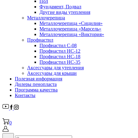
Пол
Фундамент, Подвал
Другие виды утепления
Металлочерепица
Металлочерепица «Сицилия»
Металлочерепица «Марсель»
Металлочерепица «Виктория»
Профнастил
Профнастил С-08
Профнастил НС-12
Профнастил НС-18
Профнастил НС-35
Аксессуары для утепления
Аксессуары для крыши
Полезная информация
Дилеры пенопласта
Программа качества
Контакты
0