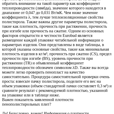
обратить внимание на такой параметр как коэффициент
теплопроводности (лямбда), значение которого находится в
диапазоне от 0,047 до 0,031 Вт/мК. Чем ниже значение
коэффициента λ, тем лучше теплоизоляционные свойства
полистирола. Также важны другие параметры полистирола,
такие как плотность, прочность при растяжении, прочность
при изгибе или прочность на сжатие. Одним из основных
факторов открытости и честности Eurobud является
размещение каждой упаковке читабельной информации о
параметрах изделия. Они представлены в виде таблицы, в
которой указаны основные свойства, такие как минимальная
плотность изделия в кг/м³, прочность при сжатии (CS), предел
прочности при изгибе (BS), уровень прочности при
растяжении (TR) и объявленный коэффициент
теплопроводности обозначен символом λD. Также вы всегда
можете легко проверить пенопласт на качество
самостоятельно. Процедура самостоятельной проверки очень
проста: взвесьте пачку полистирола, поделите его вес на
объем упаковки (объем стандартной пачки составляет 0,3 м³) и
сравните результат с рекомендуемой плотностью, указанной
на упаковке или в таблице ниже.
Важен показатель заявленной плотности
пенополистирольных плит?
Да! Безусловно, важен! Информация о плотности