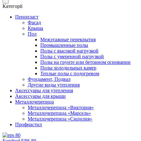
Категорії
Пенопласт
Фасад
Крыша
Пол
Межэтажные перекрытия
Промышленные полы
Полы с высокой нагрузкой
Полы с умеренной нагрузкой
Полы на грунте или бетонном основании
Полы холодильных камер
Теплые полы с подогревом
Фундамент, Подвал
Другие виды утепления
Аксессуары для утепления
Аксессуары для крыши
Металлочерепица
Металлочерепица «Виктория»
Металлочерепица «Марсель»
Металлочерепица «Сицилия»
Профнастил
Eurobud EPS 80