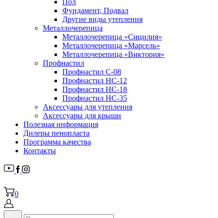
Пол
Фундамент, Подвал
Другие виды утепления
Металлочерепица
Металлочерепица «Сицилия»
Металлочерепица «Марсель»
Металлочерепица «Виктория»
Профнастил
Профнастил С-08
Профнастил НС-12
Профнастил НС-18
Профнастил НС-35
Аксессуары для утепления
Аксессуары для крыши
Полезная информация
Дилеры пенопласта
Программа качества
Контакты
0