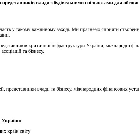
ла представників влади з будівельними спільнотами для обгов
участь у такому важливому заході. Ми прагнемо сприяти створенню
аїни.
представників критичної інфраструктури України, міжнародні фіна
асоціацій та бізнесу.
й, представники влади та бізнесу, міжнародних фінансових уста
 України:
ших країн світу