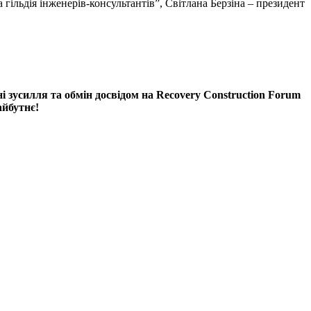
ільдія інженерів-консультантів”, Світлана Берзіна – президент
і зусилля та обмін досвідом на Recovery Construction Forum
айбутнє!