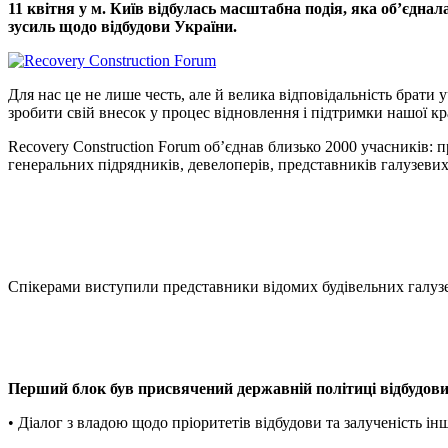
11 квітня у м. Київ відбулась масштабна подія, яка об’єдна
зусиль щодо відбудови України.
Для нас це не лише честь, але й велика відповідальність брати 
зробити свій внесок у процес відновлення і підтримки нашої кр
Recovery Construction Forum об’єднав близько 2000 учасників: 
генеральних підрядників, девелоперів, представників галузевих 
Спікерами виступили представники відомих будівельних галузе
Перший блок був присвячений державній політиці відбудови
• Діалог з владою щодо пріоритетів відбудови та залученість ін