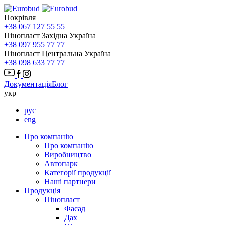
Покрівля
+38 067 127 55 55
Пінопласт Західна Україна
+38 097 955 77 77
Пінопласт Центральна Україна
+38 098 633 77 77
Документація
Блог
укр
рус
eng
Про компанію
Про компанію
Виробництво
Автопарк
Категорії продукції
Наші партнери
Продукція
Пінопласт
Фасад
Дах