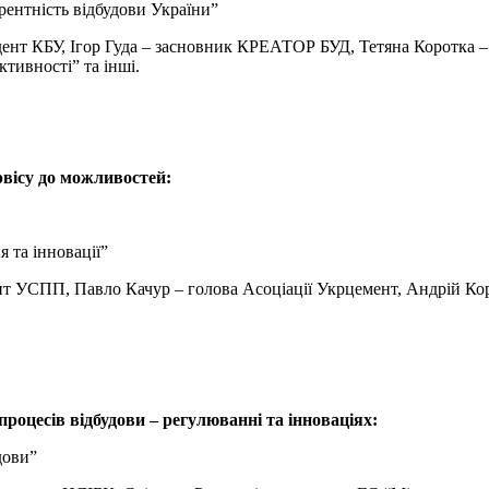
рентність відбудови України”
идент КБУ, Ігор Гуда – засновник КРЕАТОР БУД, Тетяна Коротка 
ивності” та інші.
рвісу до можливостей:
 та інновації”
ент УСПП, Павло Качур – голова Асоціації Укрцемент, Андрій Ко
роцесів відбудови – регулюванні та інноваціях:
дови”