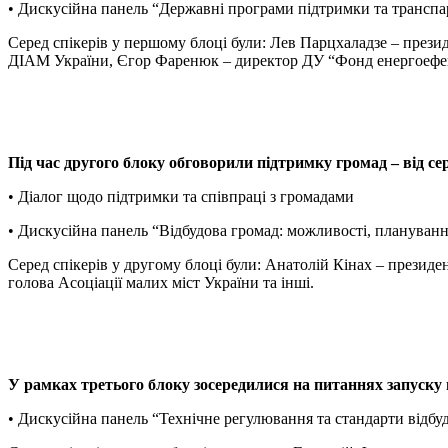
• Дискусійна панель “Державні програми підтримки та транспа
Серед спікерів у першому блоці були: Лев Парцхаладзе – през
ДІАМ України, Єгор Фаренюк – директор ДУ “Фонд енергоефект
Під час другого блоку обговорили підтримку громад – від се
• Діалог щодо підтримки та співпраці з громадами
• Дискусійна панель “Відбудова громад: можливості, планування
Серед спікерів у другому блоці були: Анатолій Кінах – презид
голова Асоціації малих міст України та інші.
У рамках третього блоку зосередилися на питаннях запуску п
• Дискусійна панель “Технічне регулювання та стандарти відбу