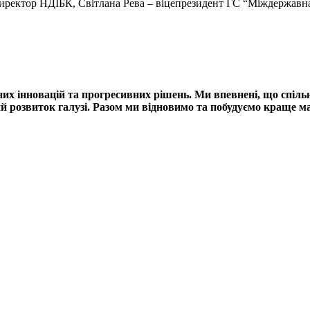
иректор НДІБК, Світлана Рева – віцепрезидент ГС “Міждержавна г
их інновацій та прогресивних рішень. Ми впевнені, що спільн
ий розвиток галузі. Разом ми відновимо та побудуємо краще м