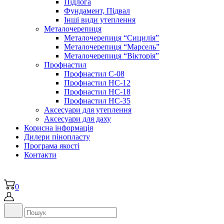
Підлога
Фундамент, Підвал
Інші види утеплення
Металочерепиця
Металочерепиця “Сицилія”
Металочерепиця “Марсель”
Металочерепиця “Вікторія”
Профнастил
Профнастил С-08
Профнастил НС-12
Профнастил НС-18
Профнастил НС-35
Аксесуари для утеплення
Аксесуари для даху
Корисна інформація
Дилери пінопласту
Програма якості
Контакти
0