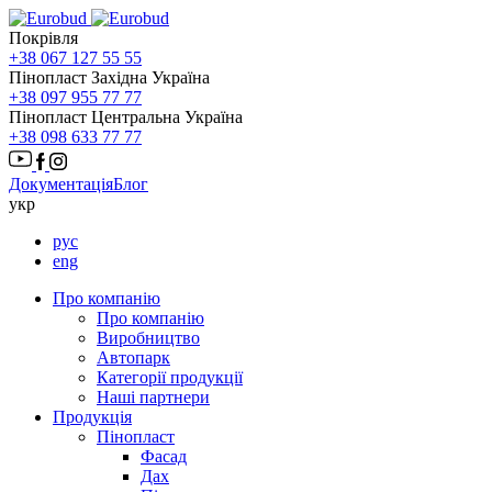
Покрівля
+38 067 127 55 55
Пінопласт Західна Україна
+38 097 955 77 77
Пінопласт Центральна Україна
+38 098 633 77 77
Документація
Блог
укр
рус
eng
Про компанію
Про компанію
Виробництво
Автопарк
Категорії продукції
Наші партнери
Продукція
Пінопласт
Фасад
Дах