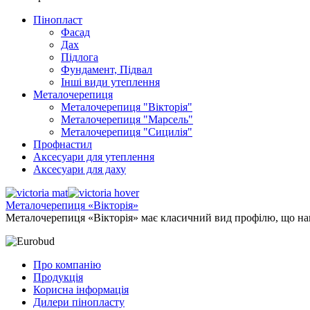
Пінопласт
Фасад
Дах
Підлога
Фундамент, Підвал
Інші види утеплення
Металочерепиця
Металочерепиця "Вікторія"
Металочерепиця "Марсель"
Металочерепиця "Сицилія"
Профнастил
Аксесуари для утеплення
Аксесуари для даху
Металочерепиця «Вікторія»
Металочерепиця «Вікторія» має класичний вид профілю, що на
Про компанію
Продукція
Корисна інформація
Дилери пінопласту