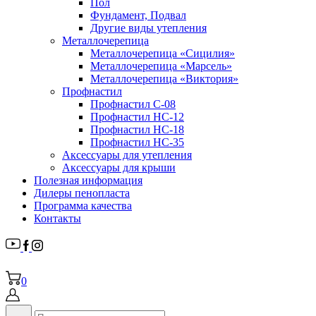
Пол
Фундамент, Подвал
Другие виды утепления
Металлочерепица
Металлочерепица «Сицилия»
Металлочерепица «Марсель»
Металлочерепица «Виктория»
Профнастил
Профнастил С-08
Профнастил НС-12
Профнастил НС-18
Профнастил НС-35
Аксессуары для утепления
Аксессуары для крыши
Полезная информация
Дилеры пенопласта
Программа качества
Контакты
0