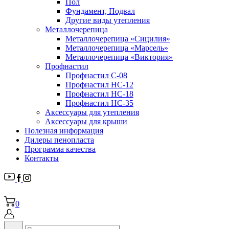
Пол
Фундамент, Подвал
Другие виды утепления
Металлочерепица
Металлочерепица «Сицилия»
Металлочерепица «Марсель»
Металлочерепица «Виктория»
Профнастил
Профнастил С-08
Профнастил НС-12
Профнастил НС-18
Профнастил НС-35
Аксессуары для утепления
Аксессуары для крыши
Полезная информация
Дилеры пенопласта
Программа качества
Контакты
0