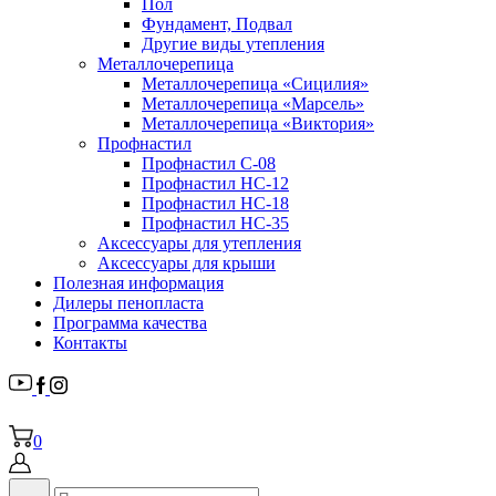
Пол
Фундамент, Подвал
Другие виды утепления
Металлочерепица
Металлочерепица «Сицилия»
Металлочерепица «Марсель»
Металлочерепица «Виктория»
Профнастил
Профнастил С-08
Профнастил НС-12
Профнастил НС-18
Профнастил НС-35
Аксессуары для утепления
Аксессуары для крыши
Полезная информация
Дилеры пенопласта
Программа качества
Контакты
0