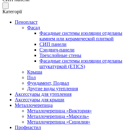
Категорії
Пенопласт
Фасад
Фасадные системы изоляции отделаны
камнем или керамической плиткой
СИП панели
Сэндвич-панели
Трехслойные стены
Фасадные системы изоляции отделаны
штукатуркой (EТICS)
Крыша
Пол
Фундамент, Подвал
Другие виды утепления
Аксессуары для утепления
Аксессуары для крыши
Металлочерепица
Металлочерепица «Виктория»
Металлочерепица «Марсель»
Металлочерепица «Сицилия»
Профнастил