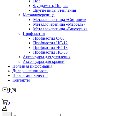
Пол
Фундамент, Подвал
Другие виды утепления
Металлочерепица
Металлочерепица «Сицилия»
Металлочерепица «Марсель»
Металлочерепица «Виктория»
Профнастил
Профнастил С-08
Профнастил НС-12
Профнастил НС-18
Профнастил НС-35
Аксессуары для утепления
Аксессуары для крыши
Полезная информация
Дилеры пенопласта
Программа качества
Контакты
0