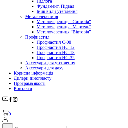
Підлога
Фундамент, Підвал
Інші види утеплення
Металочерепиця
Металочерепиця “Сицилія”
Металочерепиця “Марсель”
Металочерепиця “Вікторія”
Профнастил
Профнастил С-08
Профнастил НС-12
Профнастил НС-18
Профнастил НС-35
Аксесуари для утеплення
Аксесуари для даху
Корисна інформація
Дилери пінопласту
Програма якості
Контакти
0