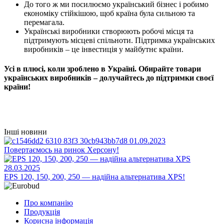
До того ж ми посилюємо український бізнес і робимо
економіку стійкішою, щоб країна була сильною та
перемагала.
Українські виробники створюють робочі місця та
підтримують місцеві спільноти. Підтримка українських
виробників – це інвестиція у майбутнє країни.
Усі в плюсі, коли зроблено в Україні. Обирайте товари
українських виробників – долучайтесь до підтримки своєї
країни!
Інші новини
01.09.2023
Повертаємось на ринок Херсону!
28.03.2025
EPS 120, 150, 200, 250 — надійна альтернатива XPS!
Про компанію
Продукція
Корисна інформація