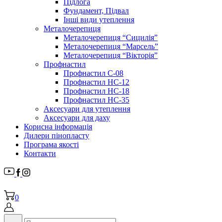
Підлога
Фундамент, Підвал
Інші види утеплення
Металочерепиця
Металочерепиця “Сицилія”
Металочерепиця “Марсель”
Металочерепиця “Вікторія”
Профнастил
Профнастил С-08
Профнастил НС-12
Профнастил НС-18
Профнастил НС-35
Аксесуари для утеплення
Аксесуари для даху
Корисна інформація
Дилери пінопласту
Програма якості
Контакти
0