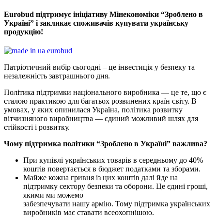
Eurobud підтримує ініціативу Мінекономіки “Зроблено в
Україні” і закликає споживачів купувати українську
продукцію!
Патріотичний вибір сьогодні – це інвестиція у безпеку та
незалежність завтрашнього дня.
Політика підтримки національного виробника — це те, що є
сталою практикою для багатьох розвинених країн світу. В
умовах, у яких опинилася Україна, політика розвитку
вітчизняного виробництва — єдиний можливий шлях для
стійкості і розвитку.
Чому підтримка політики “Зроблено в Україні” важлива?
При купівлі українських товарів в середньому до 40%
коштів повертається в бюджет податками та зборами.
Майже кожна гривня із цих коштів далі йде на
підтримку сектору безпеки та оборони. Це єдині гроші,
якими ми можемо
забезпечувати нашу армію. Тому підтримка українських
виробників має ставати всеохопнішою.