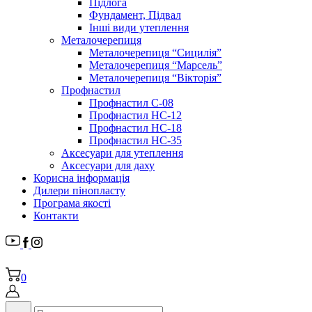
Підлога
Фундамент, Підвал
Інші види утеплення
Металочерепиця
Металочерепиця “Сицилія”
Металочерепиця “Марсель”
Металочерепиця “Вікторія”
Профнастил
Профнастил С-08
Профнастил НС-12
Профнастил НС-18
Профнастил НС-35
Аксесуари для утеплення
Аксесуари для даху
Корисна інформація
Дилери пінопласту
Програма якості
Контакти
0