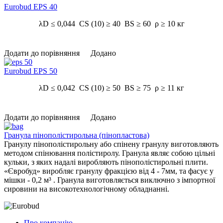
Eurobud EPS 40
λD ≤ 0,044 CS (10) ≥ 40 BS ≥ 60 ρ ≥ 10 кг
Додати до порівняння
Додано
Eurobud EPS 50
λD ≤ 0,042 CS (10) ≥ 50 BS ≥ 75 ρ ≥ 11 кг
Додати до порівняння
Додано
Гранула пінополістирольна (пінопластова)
Гранулу пінополістирольну або спінену гранулу виготовляють
методом спінювання полістиролу. Гранула являє собою цільні
кульки, з яких надалі виробляють пінополістирольні плити.
«Євробуд» виробляє гранулу фракцією від 4 - 7мм, та фасує у
мішки - 0,2 м³ . Гранула виготовляється виключно з імпортної
сировини на високотехнологічному обладнанні.
Про компанію