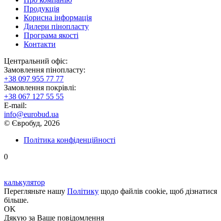
Продукція
Корисна інформація
Дилери пінопласту
Програма якості
Контакти
Центральний офіс:
Замовлення пінопласту:
+38 097 955 77 77
Замовлення покрівлі:
+38 067 127 55 55
E-mail:
info@eurobud.ua
© Євробуд, 2026
Політика конфіденційності
0
калькулятор
Перегляньте нашу
Політику
щодо файлів cookie, щоб дізнатися
більше.
OK
Дякую
за Ваше повідомлення