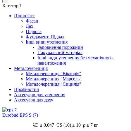
Категорії
Пінопласт
Фасад
Дах
Підлога
Фундамент, Підвал
Інші види утеплення
Заповнення порожнин
Пакувальний матеріал
Інші види утеплення без механічного
навантаження
Металочерепиця
Металочерепиця "Вікторія"
Металочерепиця "Марсель"
Металочерепиця "Сицилія"
Профнастил
Аксесуари для утеплення
Аксесуари для даху
Eurobud EPS S (7)
λD ≤ 0,047 CS (10) ≥ 10 ρ ≥ 7 кг