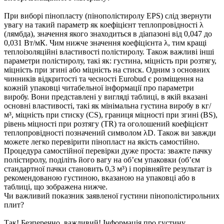
При виборі пінопласту (пінополістиролу EPS) слід звернути
увагу на такий параметр як коефіцієнт теплопровідності λ
(лямбда), значення якого знаходиться в діапазоні від 0,047 до
0,031 Вт/мК. Чим нижче значення коефіцієнта λ, тим кращі
теплоізоляційні властивості полістиролу. Також важливі інші
параметри полістиролу, такі як: густина, міцність при розтягу,
міцність при згині або міцність на стиск. Одним з основних
чинників відкритості та чесності Eurobud є розміщення на
кожній упаковці читабельної інформації про параметри
виробу. Вони представлені у вигляді таблиці, в якій вказані
основні властивості, такі як мінімальна густина виробу в кг/
м³, міцність при стиску (CS), границя міцності при згині (BS),
рівень міцності при розтягу (TR) та оголошений коефіцієнт
теплопровідності позначений символом λD. Також ви завжди
можете легко перевірити пінопласт на якість самостійно.
Процедура самостійної перевірки дуже проста: зважте пачку
полістиролу, поділіть його вагу на об’єм упаковки (об’єм
стандартної пачки становить 0,3 м³) і порівняйте результат із
рекомендованою густиною, вказаною на упаковці або в
таблиці, що зображена нижче.
Чи важливий показник заявленої густини пінополістирольних
плит?
Так! Безперечно, важливий! Інформація про густину