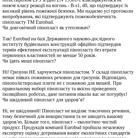
нижче класу реакції на вогонь - B-s1, d0, що підтверджує їх
високий рівень пожежної безпеки. Ми надаємо усі протоколи
випробування, які підтверджують пожежобезпечність
пінопласту ТМ Eurobud.
Чи довговічний пінопласт як утеплювач?
Так! Eurobud на базі Державного науково-дослідного
інституту будівельних конструкцій офіційно підтвердив
термін ефективної експлуатації пінопласту без втрати
первинних властивостей не менше 50 років.
Чи їдять миші пінопласт?
Ні! Гризуни НЕ харчуються пінопластом. У складі пінопласту
немає ніяких поживних речовин для гризунів. Відповідно,
пінополістирольні плити не є поживою для мишей. При
правильному виборі пінопласту та якісно проведених
ізоляційних роботах, дане питання ніколи вас не потурбує!
Чи шкідливий пінопласт для здоров’я?
Ні, не шкідливий! Пінопласт не виділяє токсичних речовин,
тому безпечний для використання та не шкодить вашому
здоров’ю. Більше того, пінопласт – екологічно чистий
продукт. Продукція компанії Eurobud пройшла незалежну
експертну оцінку дотримання вимог екологічних стандартів