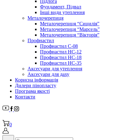
Підлога
Фундамент, Підвал
Інші види утеплення
Металочерепиця
Металочерепиця “Сицилія”
Металочерепиця “Марсель”
Металочерепиця “Вікторія”
Профнастил
Профнастил С-08
Профнастил НС-12
Профнастил НС-18
Профнастил НС-35
Аксесуари для утеплення
Аксесуари для даху
Корисна інформація
Дилери пінопласту
Програма якості
Контакти
0