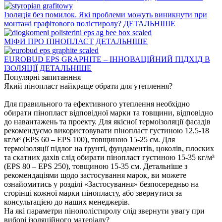
Ізоляція без помилок. Які проблеми можуть виникнути при
монтажі графітового полістиролу?
ДЕТАЛЬНІШЕ
МІФИ ПРО ПІНОПЛАСТ
ДЕТАЛЬНІШЕ
EUROBUD EPS GRAPHITE – ІННОВАЦІЙНИЙ ПІДХІД В
ІЗОЛЯЦІЇ
ДЕТАЛЬНІШЕ
Популярні запитанння
Який пінопласт найкраще обрати для утеплення?
Для правильного та ефективного утеплення необхідно
обирати пінопласт відповідної марки та товщини, відповідно
до навантажень та проекту. Для якісної термоізоляції фасадів
рекомендуємо використовувати пінопласт густиною 12,5-18
кг/м³ (EPS 60 – EPS 100), товщиною 15-25 см. Для
термоізоляції підлог на ґрунті, фундаментів, цоколів, плоских
та скатних дахів слід обирати пінопласт густиною 15-35 кг/м³
(EPS 80 – EPS 250), товщиною 15-35 см. Детальніше з
рекомендаціями щодо застосування марок, ви можете
ознайомитись у розділі «Застосування» безпосередньо на
сторінці кожної марки пінопласту, або звернутися за
консультацією до наших менеджерів.
На які параметри пінополістиролу слід звернути увагу при
виборі ізоляційного матеріалу?