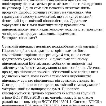
полістиролу не вимагається регламентами і не є стандартною
на упаковці. Однак саме цей показник визначає якість
продукту. Eurobud розміщує густину на упаковках, аби
гарантувати своєму споживачеві, що він купує якісний,
безпечний і довговічний пінополістирол. Додаткове
маркування не тільки полегшує вибір правильного
пінополістиролу, але й надає кожному можливість перевірити,
чи відповідає продукт заявленим параметрам.
Чи горить пінопласт?
Сучасний пінопласт повністю пожежобезпечний матеріал!
Пінопласт дійсно має здатність горіти, але час його
самостійного горіння не перевищує 4 сек, якщо немає
додаткового джерела вогню. У сучасному спіненому
пінополістиролі EPS містяться добавки антипіренів, які
забезпечують його самозатухання та вогнестійкість. Легенда
про те, що пінопласт пожежонебезпечний має коріння ще з
радянських часів, коли якість і технологія виробництва
пінопласту суттєво відрізнялися від сучасних стандартів.
Сьогоднішній пінопласт - це високоякісний самозатухаючий
матеріал, який не поширює полум'я. Пінопласт
класифікується за групою горючості як матеріал групи Г1
згідно ДСТУ 8829:2019 та як матеріал класу Е за класом
реакції на вогонь згідно ДСТУ EN 13501-1. Системи ETICS з
полістиролом EPS згідно EN 13501-1 класифікуються не