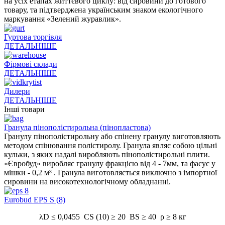
на усіх етапах життєвого циклу: від сировини до готового
товару, та підтверджена українським знаком екологічного
маркування «Зелений журавлик».
Гуртова торгівля
ДЕТАЛЬНІШЕ
Фірмові склади
ДЕТАЛЬНІШЕ
Дилери
ДЕТАЛЬНІШЕ
Інші товари
Гранула пінополістирольна (пінопластова)
Гранулу пінополістирольну або спінену гранулу виготовляють
методом спінювання полістиролу. Гранула являє собою цільні
кульки, з яких надалі виробляють пінополістирольні плити.
«Євробуд» виробляє гранулу фракцією від 4 - 7мм, та фасує у
мішки - 0,2 м³ . Гранула виготовляється виключно з імпортної
сировини на високотехнологічному обладнанні.
Eurobud EPS S (8)
λD ≤ 0,0455 CS (10) ≥ 20 BS ≥ 40 ρ ≥ 8 кг